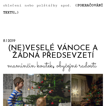
oblečení nebo polštářky apod.
(POKRAČOVÁNÍ
TEXTU…)
8.1.2019
(NE)VESELÉ VÁNOCE A
ŽÁDNÁ PŘEDSEVZETÍ
maminčin koutek
,
obyčejné radosti