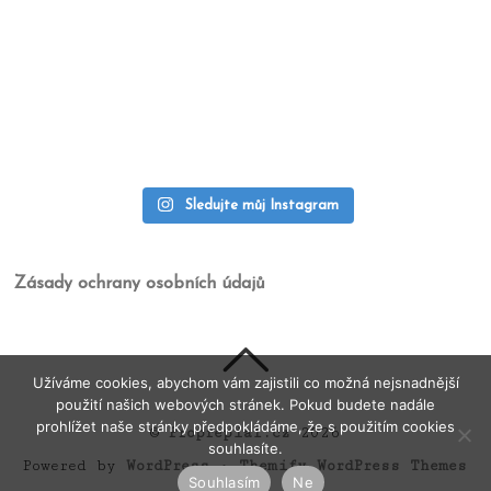
Sledujte můj Instagram
Zásady ochrany osobních údajů
Užíváme cookies, abychom vám zajistili co možná nejsnadnější
použití našich webových stránek. Pokud budete nadále
prohlížet naše stránky předpokládáme, že s použitím cookies
©
Proprepiaf.cz
2026
souhlasíte.
Powered by
WordPress
•
Themify WordPress Themes
Souhlasím
Ne