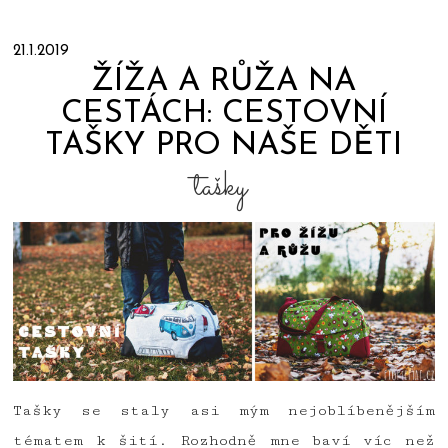
21.1.2019
ŽÍŽA A RŮŽA NA
CESTÁCH: CESTOVNÍ
TAŠKY PRO NAŠE DĚTI
tašky
Tašky se staly asi mým nejoblíbenějším
tématem k šití. Rozhodně mne baví víc než