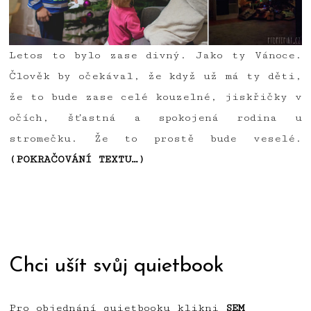
Letos to bylo zase divný. Jako ty Vánoce.
Člověk by očekával, že když už má ty děti,
že to bude zase celé kouzelné, jiskřičky v
očích, šťastná a spokojená rodina u
stromečku. Že to prostě bude veselé.
(POKRAČOVÁNÍ TEXTU…)
Chci ušít svůj quietbook
Pro objednání quietbooku klikni
SEM